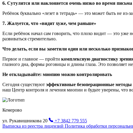
6. Сутулится или наклоняется очень низко во время письма
Ребёнок буквально «лезет в тетрадь» — это может быть не из-з
7. Жалуется, что «видит хуже, чем раньше»
Если ребёнок начал сам говорить, что плохо видит — это уже 
развиваться стремительно.
Что делать, если вы заметили один или несколько признако
Первое и главное — пройти
комплексную диагностику зрени
глазного дна, формы роговицы и длины глаза. Это позволяет н
Не откладывайте: миопию можно контролировать
Сегодня существуют
эффективные безоперационные методы
наш Центр контроля и лечения миопии и будьте уверены, что в
Кемерово
ул. Рукавишникова 20
+7 3842 779 555
Выписка из реестра лицензий
Политика обработки персональ