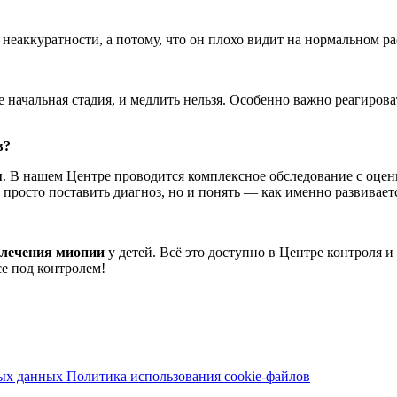
а неаккуратности, а потому, что он плохо видит на нормальном р
не начальная стадия, и медлить нельзя. Особенно важно реагиро
в?
я
. В нашем Центре проводится комплексное обследование с оценк
е просто поставить диагноз, но и понять — как именно развивает
 лечения миопии
у детей. Всё это доступно в Центре контроля 
се под контролем!
ных данных
Политика использования cookie-файлов