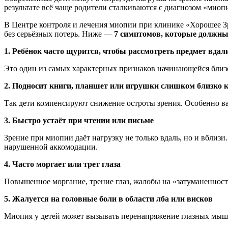
результате всё чаще родители сталкиваются с диагнозом «миоп
В Центре контроля и лечения миопии при клинике «Хорошее Зр
без серьёзных потерь. Ниже —
7 симптомов, которые должны
1. Ребёнок часто щурится, чтобы рассмотреть предмет вдал
Это один из самых характерных признаков начинающейся близор
2. Подносит книги, планшет или игрушки слишком близко к
Так дети компенсируют снижение остроты зрения. Особенно важ
3. Быстро устаёт при чтении или письме
Зрение при миопии даёт нагрузку не только вдаль, но и вблизи
нарушенной аккомодации.
4. Часто моргает или трет глаза
Повышенное моргание, трение глаз, жалобы на «затуманенност
5. Жалуется на головные боли в области лба или висков
Миопия у детей может вызывать перенапряжение глазных мышц,